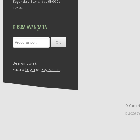
Segunda a Sexta, das 9h00 às
17h00.
BUSCA AVANÇADA
Bem-vindo(a),
Faça o
Login
ou
Registre-se
.
O Cartór
© 2026 To