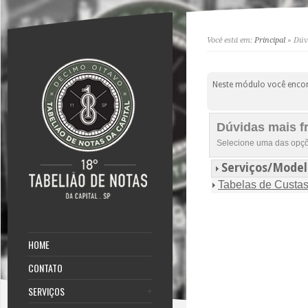
Você está em:
Principal
» Dúvi
Neste módulo você encon
Dúvidas mais f
Selecione uma das opçõ
Serviços/Model
Tabelas de Custa
HOME
CONTATO
SERVIÇOS