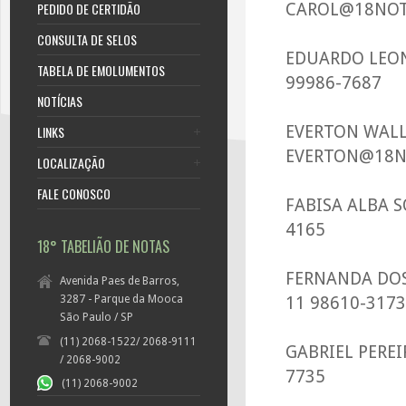
PEDIDO DE CERTIDÃO
CAROL@18NOTA
CONSULTA DE SELOS
EDUARDO LEON
TABELA DE EMOLUMENTOS
99986-7687
NOTÍCIAS
EVERTON WALL
LINKS
EVERTON@18NO
LOCALIZAÇÃO
FALE CONOSCO
FABISA ALBA S
4165
18° TABELIÃO DE NOTAS
FERNANDA DOS
Avenida Paes de Barros,
3287 - Parque da Mooca
11 98610-3173
São Paulo / SP
(11) 2068-1522/ 2068-9111
GABRIEL PEREI
/ 2068-9002
7735
(11) 2068-9002