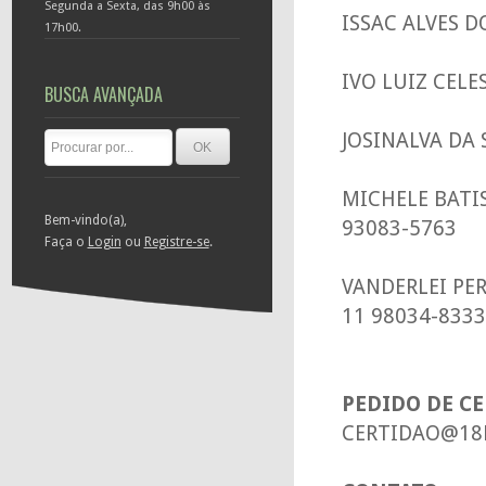
Segunda a Sexta, das 9h00 às
ISSAC ALVES 
17h00.
IVO LUIZ CELE
BUSCA AVANÇADA
JOSINALVA DA
MICHELE BATI
Bem-vindo(a),
93083-5763
Faça o
Login
ou
Registre-se
.
VANDERLEI PE
11 98034-8333
PEDIDO DE C
CERTIDAO@18