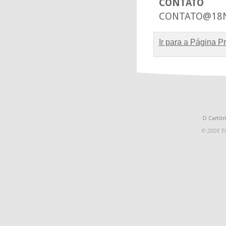
CONTATO
CONTATO@18N
Ir para a Página Pr
O Cartór
© 2026 To