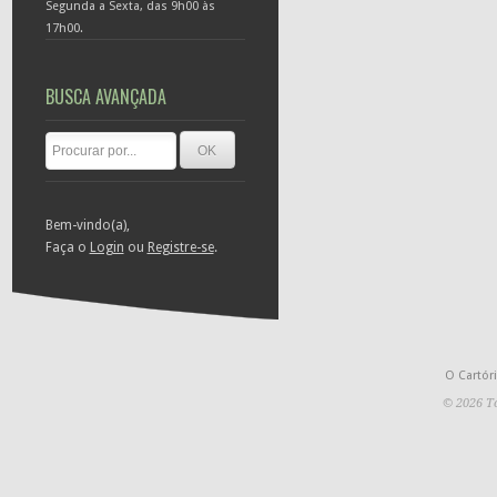
Segunda a Sexta, das 9h00 às
17h00.
BUSCA AVANÇADA
Bem-vindo(a),
Faça o
Login
ou
Registre-se
.
O Cartór
© 2026 To