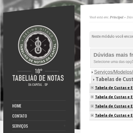
Você está em:
Principal
» Dúvi
Neste módulo você encon
Dúvidas mais f
Selecione uma das opçõ
Serviços/Modelos/
Tabelas de Cus
Tabela de Custas e E
Tabela de Custas e E
HOME
Tabela de Custas e E
CONTATO
Tabela de Custas e E
SERVIÇOS